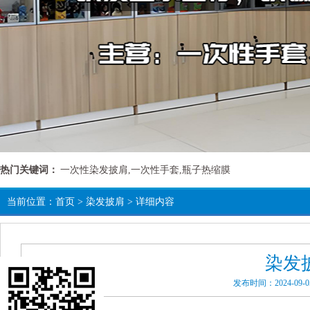
热门关键词：
一次性染发披肩,一次性手套,瓶子热缩膜
当前位置：
首页
>
染发披肩
> 详细内容
染发
发布时间：2024-09-